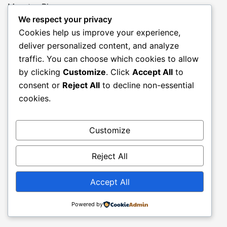
Maestro Blog
We respect your privacy
Cookies help us improve your experience,
Makanan Lezat Dan Resep Makanan Restauran
deliver personalized content, and analyze
Resep Dan Makanan Sehat
traffic. You can choose which cookies to allow
by clicking
Customize
. Click
Accept All
to
Podcast & News Blog
consent or
Reject All
to decline non-essential
cookies.
Property & Real Estate Blog
Customize
Esport Blog
Reject All
BasketBall Jurney Blog
Accept All
Andromeda dan Galaxy Blog
Powered by
Film Dan Drama Movie