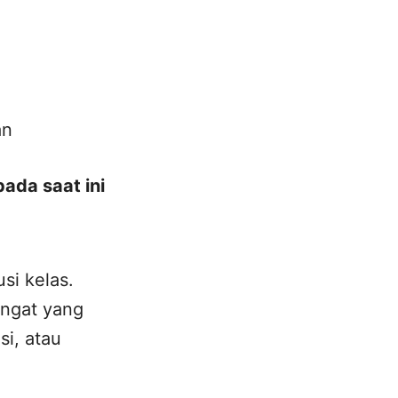
an
pada saat ini
si kelas.
ngat yang
si, atau