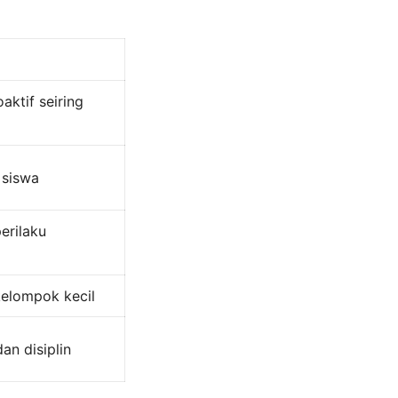
aktif seiring
 siswa
erilaku
kelompok kecil
an disiplin