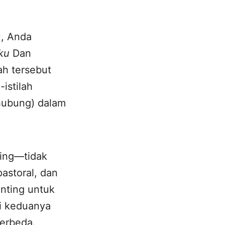
u, Anda
ku
Dan
ah tersebut
istilah
hubung) dalam
ting—tidak
pastoral, dan
nting untuk
i keduanya
berbeda.