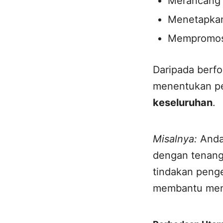
Merancang 
Menetapkan
Mempromosik
Daripada berfo
menentukan pe
keseluruhan
.
Misalnya:
Anda 
dengan tenang
tindakan peng
membantu menc