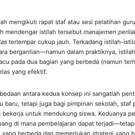
ah mengikuti rapat staf atau sesi pelatihan gur
h mendengar istilah tersebut
manajemen perila
las
terlempar cukup jauh. Terkadang istilah-istil
ra bergantian—namun dalam praktiknya, istilah-
acu pada dua bagian yang berbeda (namun ter
las yang efektif.
edaan antara kedua konsep ini sangatlah pen
 baru, tetapi juga bagi pimpinan sekolah, staf 
g bekerja untuk mendukung siswa. Keduanya pe
uang di mana pembelajaran dapat terjadi—tetap
n yang berbeda dan memerlukan strategi yang 