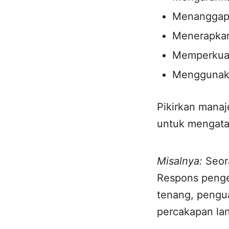
Menanggapi
Menerapkan
Memperkuat
Menggunakan
Pikirkan mana
untuk mengatas
Misalnya:
Seora
Respons penge
tenang, pengua
percakapan lan