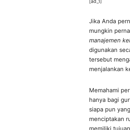
[ad_1]
Jika Anda pern
mungkin perna
manajemen ke
digunakan seca
tersebut meng
menjalankan ke
Memahami perb
hanya bagi guru
siapa pun yan
menciptakan r
memiliki tujua