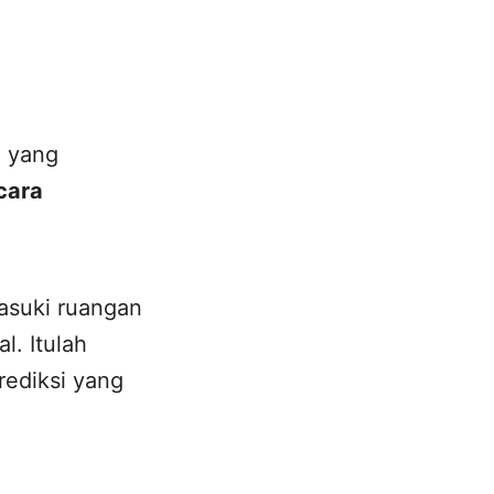
h yang
cara
asuki ruangan
. Itulah
rediksi yang