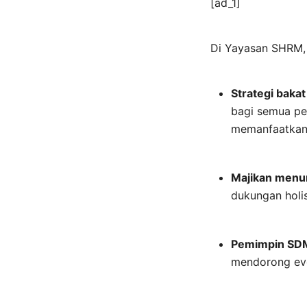
[ad_1]
Di Yayasan SHRM,
Strategi baka
bagi semua pe
memanfaatkan 
Majikan menu
dukungan holi
Pemimpin SDM
mendorong evo