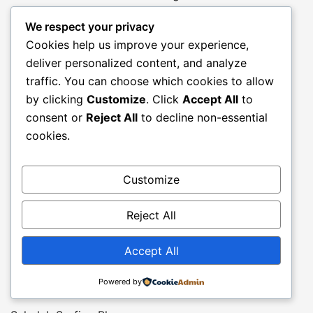
We respect your privacy
Praktek Kesehatan
Cookies help us improve your experience,
deliver personalized content, and analyze
Hardware Dan SoftWare Komputer
traffic. You can choose which cookies to allow
by clicking
Customize
. Click
Accept All
to
Racing Game & Virtual Game
consent or
Reject All
to decline non-essential
cookies.
Arcade Game Dan Virtual Racing
Perternakan Blog
Customize
Liburan Dengan Spot Salju Terbaik
Reject All
Belajar Mengenal Bisnis
Accept All
Local Blog
Powered by